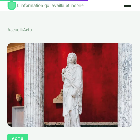
L'information qui éveille et inspire
Accueil
›
Actu
ACTU